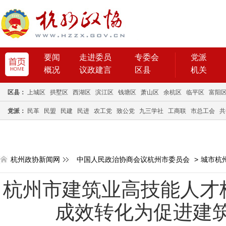
要闻
走进委员
专委会
党派
概况
议政建言
区县
机关
区县：
上城区
拱墅区
西湖区
滨江区
钱塘区
萧山区
余杭区
临平区
富阳
党派：
民革
民盟
民建
民进
农工党
致公党
九三学社
工商联
市总工会
共
杭州政协新闻网
中国人民政治协商会议杭州市委员会
>
城市杭
杭州市建筑业高技能人才
成效转化为促进建