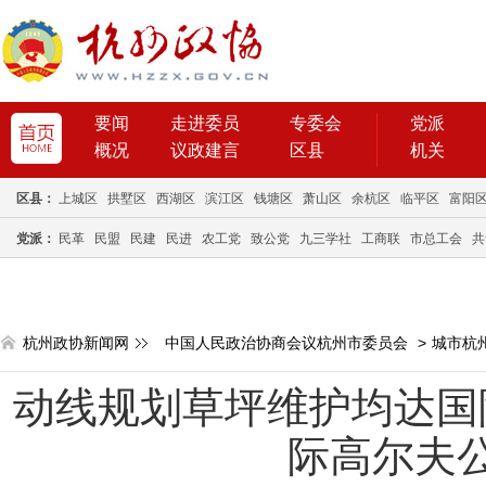
要闻
走进委员
专委会
党派
概况
议政建言
区县
机关
区县：
上城区
拱墅区
西湖区
滨江区
钱塘区
萧山区
余杭区
临平区
富阳
党派：
民革
民盟
民建
民进
农工党
致公党
九三学社
工商联
市总工会
共
杭州政协新闻网
中国人民政治协商会议杭州市委员会
>
城市杭
动线规划草坪维护均达国际
际高尔夫