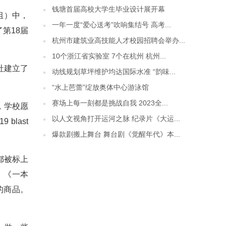
钱塘首届高校大学生毕业设计展开幕
组）中，
一年一度“爱心送考”吹响集结号 高考...
第18届
杭州市建筑业高技能人才校园招聘会举办...
10个浙江省实验室 7个在杭州 杭州...
社建立了
动线规划草坪维护均达国际水准 “韵味...
“水上芭蕾”绽放奥体中心游泳馆
赛场上每一刻都是挑战自我 2023全...
，学校愿
以人文视角打开运河之脉 纪录片《大运...
last
爆款剧搬上舞台 舞台剧《觉醒年代》本...
都被标上
，《一本
的商品。