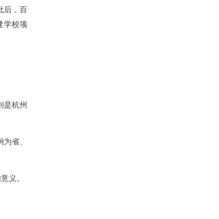
批后，百
建学校项
则是杭州
例为省、
的意义。