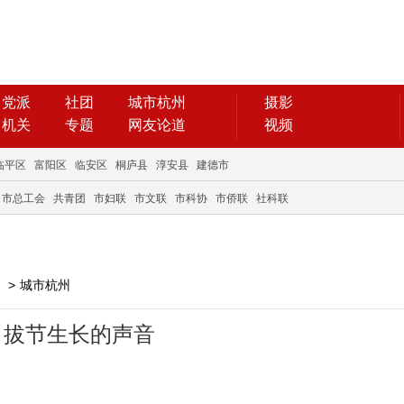
党派
社团
城市杭州
摄影
机关
专题
网友论道
视频
临平区
富阳区
临安区
桐庐县
淳安县
建德市
市总工会
共青团
市妇联
市文联
市科协
市侨联
社科联
>
城市杭州
，拔节生长的声音