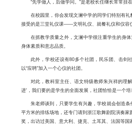
“先学做人，后做学问。”是老校长任继长常常挂
在校园里，你会发现文澜中学的同学们特别有礼
接受的是三堂礼仪课——文明礼仪、就餐礼仪和仪容仪
在抓教学质量之外，文澜中学很注重学生的身体
身体素质和意志品质。
此外，学校还设有80多个社团，民乐团、击剑
以“应聘”加入一个心仪的社团。
对此，教科室主任、语文特级教师朱兴祥的理解
进’，我们要的是学生的全面发展，社团恰恰是一个培
朱老师谈到，只要学生有兴趣，学校就会创造条
平方米的排练场地，还专门请到浙江歌舞剧院演奏家
奖，出访过美国、意大利、捷克、土耳其、法国等国