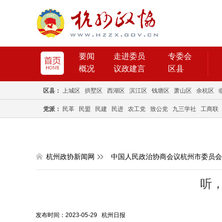
要闻
走进委员
专委会
概况
议政建言
区县
区县：
上城区
拱墅区
西湖区
滨江区
钱塘区
萧山区
余杭区
党派：
民革
民盟
民建
民进
农工党
致公党
九三学社
工商联
杭州政协新闻网
中国人民政治协商会议杭州市委员会
听
发布时间：2023-05-29 杭州日报