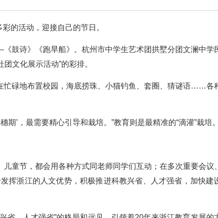
富多彩的活动，迎接自己的节日。
—《鼓诗》《跑旱船》。杭州市中学生艺术团拱墅分团文澜中学
暨社团文化展示活动”的彩排。
在忙碌地布置校园，海底捞珠、小猫钓鱼、套圈、猜谜语……各
穗期’，最需要精心引导和栽培。”教育则是最精准的“滴灌”栽培
、儿童节，都会用各种方式同老师同学们互动；在多次重要会议
步发挥浙江的人文优势，积极推进科教兴省、人才强省，加快建
兴省、人才强省”的格局和远见，引领着20年来浙江教育发展的