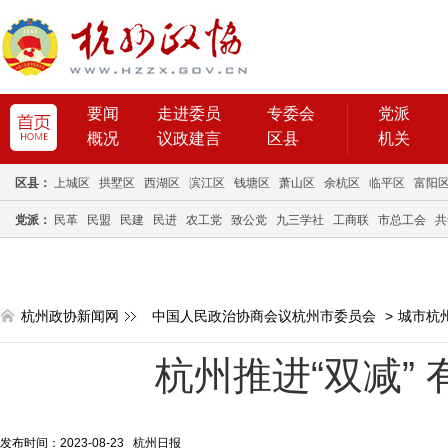
要闻
走进委员
专委会
党派
概况
议政建言
区县
机关
区县：
上城区
拱墅区
西湖区
滨江区
钱塘区
萧山区
余杭区
临平区
富阳
党派：
民革
民盟
民建
民进
农工党
致公党
九三学社
工商联
市总工会
共
杭州政协新闻网
中国人民政治协商会议杭州市委员会
>
城市杭
杭州推进“双减” 
发布时间：2023-08-23 杭州日报