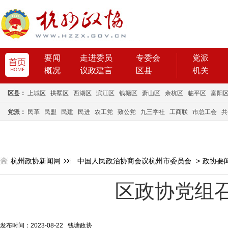
要闻
走进委员
专委会
党派
概况
议政建言
区县
机关
区县：
上城区
拱墅区
西湖区
滨江区
钱塘区
萧山区
余杭区
临平区
富阳
党派：
民革
民盟
民建
民进
农工党
致公党
九三学社
工商联
市总工会
共
杭州政协新闻网
中国人民政治协商会议杭州市委员会
>
政协要
区政协党组
发布时间：2023-08-22 钱塘政协