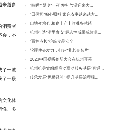
越来越多
“晴暖”“阴冷”一夜切换 气温迎来大...
“田保姆”贴心照料 家户农事越来越方...
山地变粮仓 粮食丰产丰收准备就绪
的消费者
杭州打造“浙里食安”标志性成果成效卓...
盛会，不
“百姓点检”护航食品安全
软硬件齐发力，打造“养老金名片”
2023中国视听创新大会在杭州开幕
杭州机关党组织启动联动服务基层“直通...
成了一波
传承发展“枫桥经验” 提升基层治理现...
获了一段
的文化体
特性、多