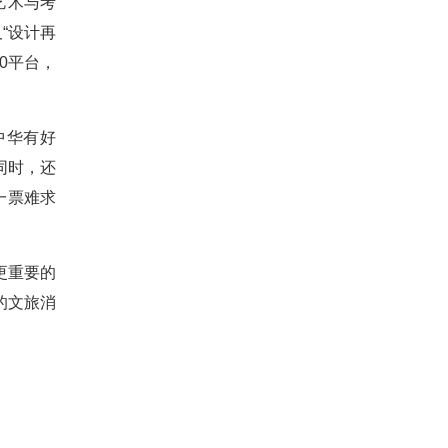
艺术与考
“设计再
0平台，
中华有好
同时，还
一票难求
更重要的
的文旅消