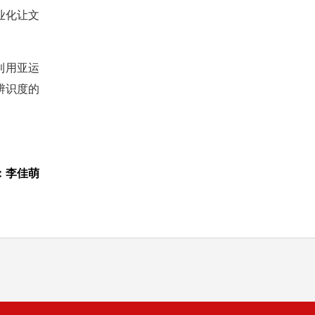
业化让文
利用亚运
辨识度的
：李佳萌