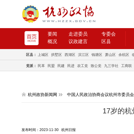
要闻
走进委员
专委会
概况
议政建言
区县
区县：
上城区
拱墅区
西湖区
滨江区
钱塘区
萧山区
余杭区
党派：
民革
民盟
民建
民进
农工党
致公党
九三学社
工商联
杭州政协新闻网
中国人民政治协商会议杭州市委员会
17岁的
发布时间：2023-11-30 杭州日报