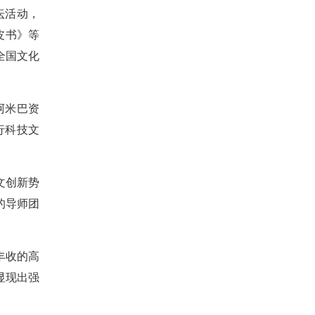
坛活动，
皮书》等
全国文化
阿米巴资
行科技文
文创新势
的导师团
丰收的高
显现出强