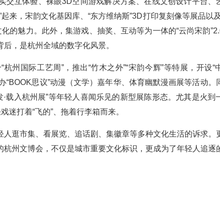
实交互体验、裸眼3D空间游戏解决方案、在线文创设计平台、
起来，宋韵文化基因库、“东方维纳斯”3D打印复刻像等展品以及
化的魅力。此外，集游戏、抽奖、互动等为一体的“云尚宋韵”2.
背后，是杭州全域的数字化风景。
杭州国际工艺周”，推出“竹木之外”“宋韵今辉”等特展，开设“
，举办“BOOK思议”动漫（文学）嘉年华、体育幽默漫画展等活动。
再出发·载入杭州展”等年轻人喜闻乐见的新型展陈形态。尤其是火到
戏迷打着“飞的”、拖着行李箱而来。
轻人逛市集、看展览、追话剧、集徽章等多种文化生活的诉求。
的杭州文博会，不仅是城市重要文化标识，更成为了年轻人追逐