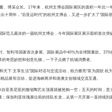
蓄、博采众长。17年来，杭州文博会国际展区的面积一年比一
出十周年，“后亚运时代”的杭州文博会，又进一步扩大了“国际朋
国际范儿最浓的一届杭州文博会，今年国际展区展示面积首次突
、智利等国家首次参展。国际展品中40%为全球限量款。370
界的奇思妙想和创意礼物，一下子点燃了杭城消费者。
天下·文享生活”国际对话与交流活动，助力擦亮“茶为国饮 杭为
创精品展等活动，促进海峡两岸和港澳文创领域交流互通。
套来自亚美尼亚的微缩陶艺尖顶屋就被抢购一空；五天的时间，意
番；保加利亚玫瑰展位前的排队长龙，从第一天开展一直持续到