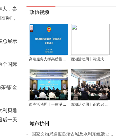
年大，参
政协视频
友圈”，
破总展示
高端服务支撑高质量 ...
西湖活动周丨沉浸式 ...
余个国际
茶都”金
西湖活动周丨一曲溪 ...
西湖活动周丨正式启 ...
大利贝雕
最后一天
城市杭州
国家文物局通报良渚古城及水利系统遗址...