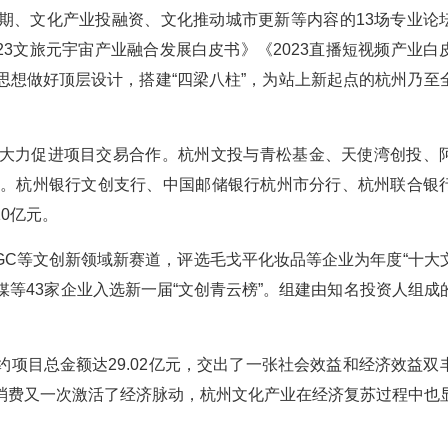
期、文化产业投融资、文化推动城市更新等内容的13场专业论
2023文旅元宇宙产业融合发展白皮书》《2023直播短视频产业白
思想做好顶层设计，搭建“四梁八柱”，为站上新起点的杭州乃至
大力促进项目交易合作。杭州文投与青松基金、天使湾创投、
元。杭州银行文创支行、中国邮储银行杭州市分行、杭州联合银
0亿元。
GC等文创新领域新赛道，评选毛戈平化妆品等企业为年度“十大
传媒等43家企业入选新一届“文创青云榜”。组建由知名投资人组成
项目总金额达29.02亿元，交出了一张社会效益和经济效益双
消费又一次激活了经济脉动，杭州文化产业在经济复苏过程中也