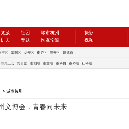
党派
社团
城市杭州
摄影
机关
专题
网友论道
视频
临平区
富阳区
临安区
桐庐县
淳安县
建德市
市总工会
共青团
市妇联
市文联
市科协
市侨联
社科联
>
城市杭州
杭州文博会，青春向未来