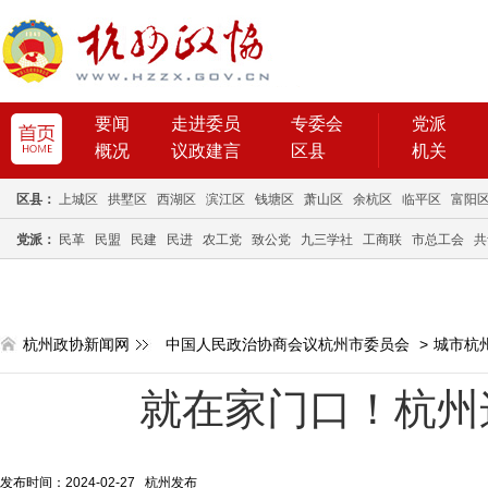
要闻
走进委员
专委会
党派
概况
议政建言
区县
机关
区县：
上城区
拱墅区
西湖区
滨江区
钱塘区
萧山区
余杭区
临平区
富阳
党派：
民革
民盟
民建
民进
农工党
致公党
九三学社
工商联
市总工会
共
杭州政协新闻网
中国人民政治协商会议杭州市委员会
>
城市杭
就在家门口！杭州
发布时间：2024-02-27 杭州发布