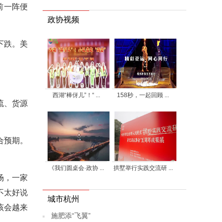
前一阵便
政协视频
下跌。美
西湖“棒伢儿”！“ ...
158秒，一起回顾 ...
流、货源
合预期。
《我们圆桌会·政协 ...
拱墅举行实践交流研 ...
场，一家
不太好说
城市杭州
该会越来
施肥添“飞翼”