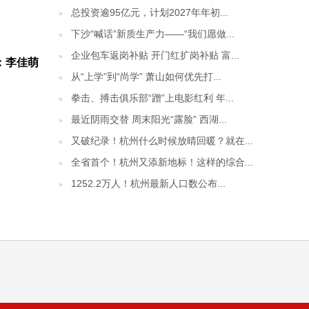
总投资逾95亿元，计划2027年年初...
下沙“喊话”新质生产力——“我们愿做...
企业包车返岗补贴 开门红扩岗补贴 富...
：李佳萌
从“上学”到“尚学” 萧山如何优先打...
拳击、搏击俱乐部“蹭”上电影红利 年...
最近阴雨交替 周末阳光“露脸” 西湖...
又破纪录！杭州什么时候放晴回暖？就在...
全省首个！杭州又添新地标！这样的综合...
1252.2万人！杭州最新人口数公布...