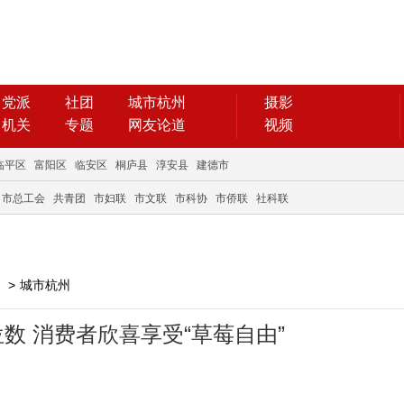
党派
社团
城市杭州
摄影
机关
专题
网友论道
视频
临平区
富阳区
临安区
桐庐县
淳安县
建德市
市总工会
共青团
市妇联
市文联
市科协
市侨联
社科联
>
城市杭州
数 消费者欣喜享受“草莓自由”