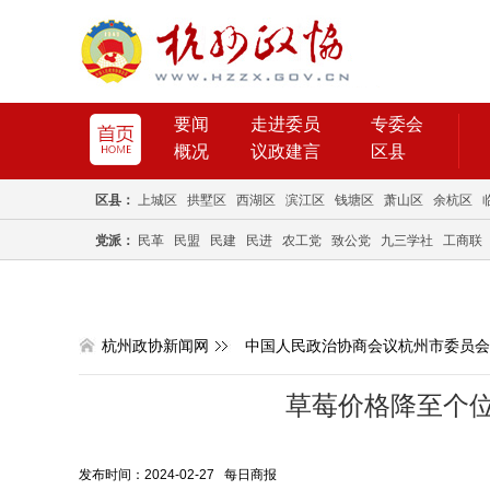
要闻
走进委员
专委会
概况
议政建言
区县
区县：
上城区
拱墅区
西湖区
滨江区
钱塘区
萧山区
余杭区
党派：
民革
民盟
民建
民进
农工党
致公党
九三学社
工商联
杭州政协新闻网
中国人民政治协商会议杭州市委员会
草莓价格降至个位
发布时间：2024-02-27 每日商报