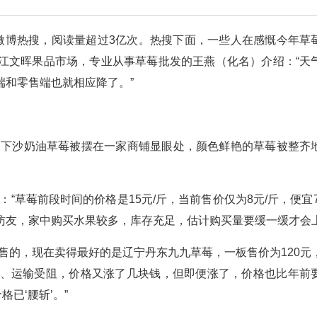
了微博热搜，阅读量超过3亿次。热搜下面，一些人在感慨今年草
江文晖果品市场，专业从事草莓批发的王燕（化名）介绍：“天
端和零售端也就相应降了。”
内，下沙奶油草莓被摆在一家商铺显眼处，颜色鲜艳的草莓被整齐
：“草莓前段时间的价格是15元/斤，当前售价仅为8元/斤，便宜7
访友，家中购买水果较多，库存充足，估计购买量要缓一缓才会上
售的，现在卖得最好的是辽宁丹东九九草莓，一板售价为120元
采摘、运输受阻，价格又涨了几块钱，但即便涨了，价格也比年前
格已‘腰斩’。”