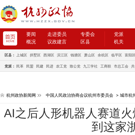
要闻
走进委员
专委会
党派
概况
议政建言
区县
机关
区县：
上城区
拱墅区
西湖区
滨江区
钱塘区
萧山区
余杭区
临平区
富阳
党派：
民革
民盟
民建
民进
农工党
致公党
九三学社
工商联
市总工会
共
杭州政协新闻网
中国人民政治协商会议杭州市委员会
>
城市杭
AI之后人形机器人赛道火
到这家