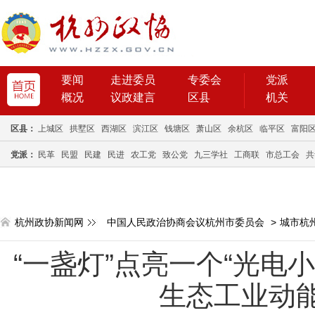
要闻
走进委员
专委会
党派
概况
议政建言
区县
机关
区县：
上城区
拱墅区
西湖区
滨江区
钱塘区
萧山区
余杭区
临平区
富阳
党派：
民革
民盟
民建
民进
农工党
致公党
九三学社
工商联
市总工会
共
杭州政协新闻网
中国人民政治协商会议杭州市委员会
>
城市杭
“一盏灯”点亮一个“光电
生态工业动