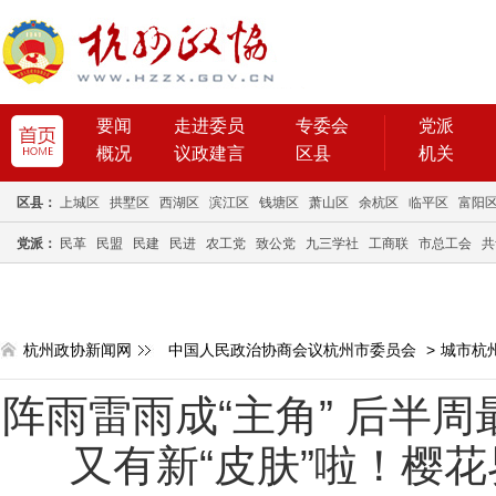
要闻
走进委员
专委会
党派
概况
议政建言
区县
机关
区县：
上城区
拱墅区
西湖区
滨江区
钱塘区
萧山区
余杭区
临平区
富阳
党派：
民革
民盟
民建
民进
农工党
致公党
九三学社
工商联
市总工会
共
杭州政协新闻网
中国人民政治协商会议杭州市委员会
>
城市杭
阵雨雷雨成“主角” 后半周
又有新“皮肤”啦！樱花