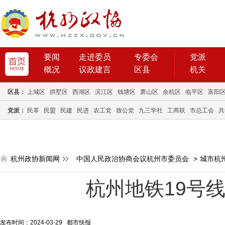
要闻
走进委员
专委会
党派
概况
议政建言
区县
机关
区县：
上城区
拱墅区
西湖区
滨江区
钱塘区
萧山区
余杭区
临平区
富阳
党派：
民革
民盟
民建
民进
农工党
致公党
九三学社
工商联
市总工会
共
杭州政协新闻网
中国人民政治协商会议杭州市委员会
>
城市杭
杭州地铁19号线
发布时间：2024-03-29 都市快报