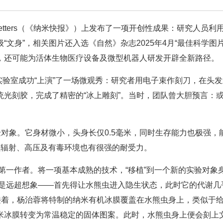
etters（《纳米快报》）上发布了一项开创性成果：研究人员利
文身”，相关图片还入选《自然》杂志2025年4月“最佳科学图片
，还可能为活体生物医疗设备及微型机器人研发开辟全新路径。
旻实验室成功“上演”了一场微观秀：研究者用电子束作刻刀，在头
光刻胶，完成了精密的“冰上雕刻”。当时，团队曾大胆预言：
验对象。它身材微小，头身长仅0.5毫米，同时生存能力也极强，
、强辐射、高压及有毒环境也有很强的耐受力。
文第一作者。将一项基本成熟的技术，“移植”到一个新的实验对象
难还是远超想象——首先得让水熊虫进入隐生状态，此时它的代谢几
接着，杨治蓉将特制的纳米有机冰膜覆盖在水熊虫身上，类似于
米冰膜转变为常温稳定的固体图案。此时，水熊虫身上便会刻上