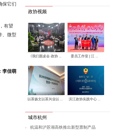
确保它们
政协视频
，有望
件、微型
《我们圆桌会·政协 ...
委员工作室 | 江 ...
：李佳萌
以茶扬文以茶兴业以 ...
滨江政协实践中心 ...
城市杭州
杭温和沪苏湖高铁推出新型票制产品