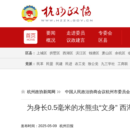
要闻
走进委员
专委会
概况
议政建言
区县
区县：
上城区
拱墅区
西湖区
滨江区
钱塘区
萧山区
余杭区
党派：
民革
民盟
民建
民进
农工党
致公党
九三学社
工商联
杭州政协新闻网
中国人民政治协商会议杭州市委员会
为身长0.5毫米的水熊虫“文身”
发布时间：2025-05-09 杭州日报