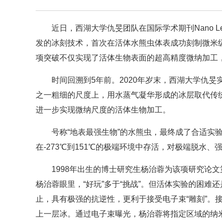
近日，西湖大学仇旻团队在国际学术期刊Nano L
发的冰刻技术，首次在活体水熊虫体表成功刻制微米级“
项突破不仅实现了活体生物表面的超高精度微纳加工
时间回溯到5年前。2020年岁末，西湖大学仇
之一粗细的尺度上，用水蒸气凝华形成的冰层取代传统
进一步实现微纳尺度的活体生物加工。
号称“地表最强生物”的水熊虫，最终成了合适实
在-273℃到151℃的极端环境中存活，对极端脱水
1998年出生的博士研究生杨治蓉为该项研究论
杨治蓉眼里，“好玩”多于“挑战”。但活体实验的困
止，具有极强的抗逆性，更利于接受电子束“雕刻”。
上一层冰。通过电子束曝光，杨治蓉将指定区域的纳