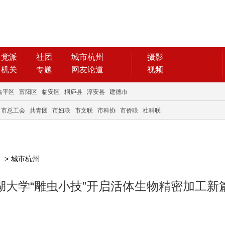
党派
社团
城市杭州
摄影
机关
专题
网友论道
视频
临平区
富阳区
临安区
桐庐县
淳安县
建德市
市总工会
共青团
市妇联
市文联
市科协
市侨联
社科联
>
城市杭州
 西湖大学“雕虫小技”开启活体生物精密加工新