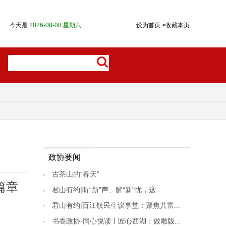
今天是
2026-08-08 星期六
设为首页
>
收藏本页
政协要闻
古茶山的“春天”
篇章
君山有约|听“新”声、解“新”忧，这...
君山有约|百江镇民生议事堂：聚焦共富...
书香政协·同心悦读丨匠心西湖：做雕版...