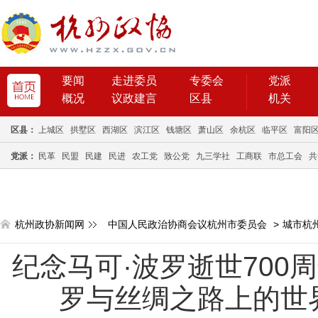
要闻
走进委员
专委会
党派
概况
议政建言
区县
机关
区县：
上城区
拱墅区
西湖区
滨江区
钱塘区
萧山区
余杭区
临平区
富阳
党派：
民革
民盟
民建
民进
农工党
致公党
九三学社
工商联
市总工会
共
杭州政协新闻网
中国人民政治协商会议杭州市委员会
>
城市杭
纪念马可·波罗逝世700
罗与丝绸之路上的世