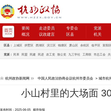
要闻
走进委员
专委会
党派
概况
议政建言
区县
机关
区县：
上城区
拱墅区
西湖区
滨江区
钱塘区
萧山区
余杭区
临平区
富阳
党派：
民革
民盟
民建
民进
农工党
致公党
九三学社
工商联
市总工会
共
杭州政协新闻网
中国人民政治协商会议杭州市委员会
>
城市杭
小山村里的大场面 30
发布时间：2025-06-05 都市快报