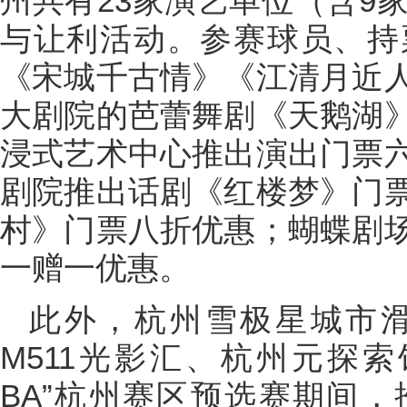
州共有23家演艺单位（含9
与让利活动。参赛球员、持
《宋城千古情》《江清月近
大剧院的芭蕾舞剧《天鹅湖
浸式艺术中心推出演出门票
剧院推出话剧《红楼梦》门
村》门票八折优惠；蝴蝶剧
一赠一优惠。
此外，杭州雪极星城市
M511光影汇、杭州元探
BA”杭州赛区预选赛期间