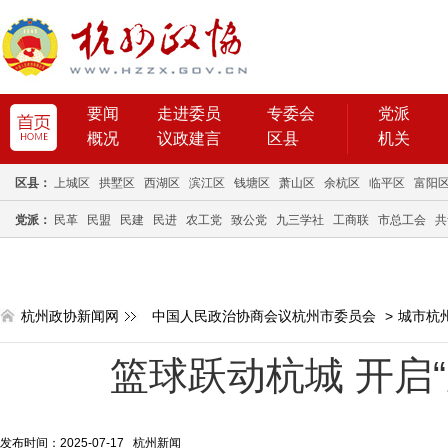
要闻
走进委员
专委会
党派
概况
议政建言
区县
机关
区县：
上城区
拱墅区
西湖区
滨江区
钱塘区
萧山区
余杭区
临平区
富阳
党派：
民革
民盟
民建
民进
农工党
致公党
九三学社
工商联
市总工会
共
杭州政协新闻网
中国人民政治协商会议杭州市委员会
>
城市杭
篮球跃动杭城 开启
发布时间：2025-07-17 杭州新闻