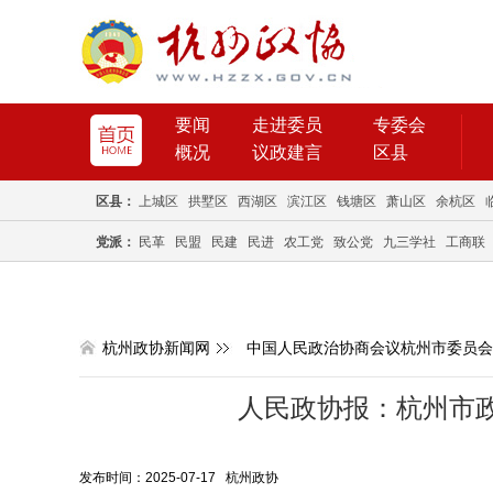
要闻
走进委员
专委会
概况
议政建言
区县
区县：
上城区
拱墅区
西湖区
滨江区
钱塘区
萧山区
余杭区
党派：
民革
民盟
民建
民进
农工党
致公党
九三学社
工商联
杭州政协新闻网
中国人民政治协商会议杭州市委员会
人民政协报：杭州市政
发布时间：2025-07-17 杭州政协