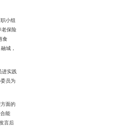
履职小组
养老保险
惠食
、融城，
员进实践
协委员为
理方面的
综合能
发言后