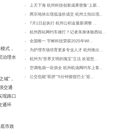
上天下海 杭州科技创新成果密集“上新...
两宗地块出现低溢价成交 杭州土拍出现...
7月1日起执行 杭州公积金最新调整 ...
杭州西站网约车难打？记者亲身体验西站...
全国唯一 宇树科技荣获2025年WI...
理模式，
为护理市场培育更多专业人才 杭州推出...
层治理水
杭州为“世界文明的瑰宝”立法 欢迎您...
空调电扇一应俱全 杭州机场网约车上客...
公交也能“双拼”“5分钟接驳巴士”迎...
之城”，
强交通
实现路口
交通环
年底市政