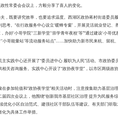
议政性常委会会议上，方毅分享了喜人的变化。
功夫，既要讲究效率，也要追求温度。西湖区政协蒋村街道委员
思考。“在行政服务中心设立‘暖蜂专窗’，开展灵活就业登记、
好‘小哥学院’‘三新学堂’‘崇学青年夜校’等”“通过建设‘小哥优
士’‘小哥能量站’等流动服务站点”……加快助力新市民来杭、留杭
主实践中心还开展了“委员进中心 履职为人民”活动。市政协委
相关咨询服务。实践中心开设了“政协夜学堂”，以市区两级政
在参加轮值和“政协夜学堂”相关活动时，注意搜集助力基层治
届四次会议上，他围绕“创新我市基层社区治理 提升为民服务
持续优化小区自治范式、建强社区干部队伍等建议。有关部门听取
转化为具体工作举措。