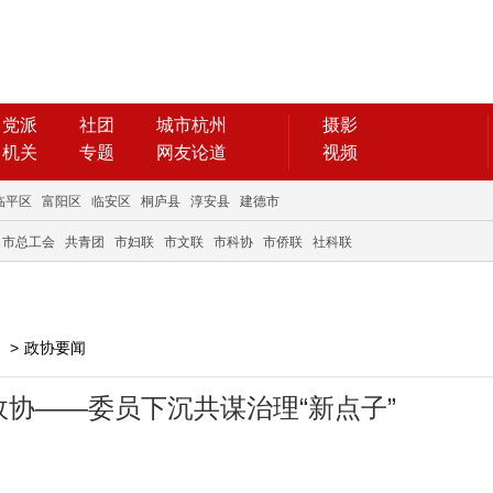
党派
社团
城市杭州
摄影
机关
专题
网友论道
视频
临平区
富阳区
临安区
桐庐县
淳安县
建德市
市总工会
共青团
市妇联
市文联
市科协
市侨联
社科联
>
政协要闻
协——委员下沉共谋治理“新点子”