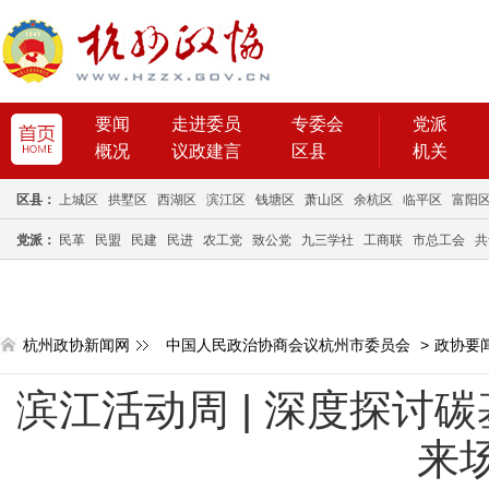
要闻
走进委员
专委会
党派
概况
议政建言
区县
机关
区县：
上城区
拱墅区
西湖区
滨江区
钱塘区
萧山区
余杭区
临平区
富阳
党派：
民革
民盟
民建
民进
农工党
致公党
九三学社
工商联
市总工会
共
杭州政协新闻网
中国人民政治协商会议杭州市委员会
>
政协要
滨江活动周 | 深度探讨
来