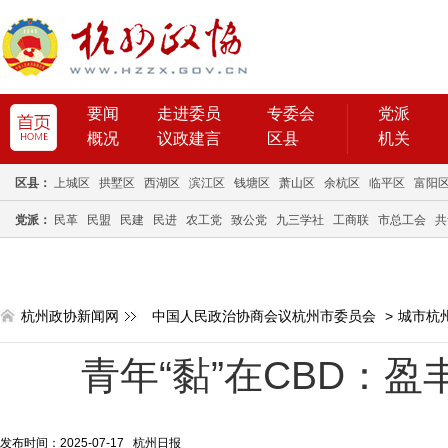
要闻
走进委员
专委会
党派
概况
议政建言
区县
机关
区县：
上城区
拱墅区
西湖区
滨江区
钱塘区
萧山区
余杭区
临平区
富阳
党派：
民革
民盟
民建
民进
农工党
致公党
九三学社
工商联
市总工会
共
杭州政协新闻网
中国人民政治协商会议杭州市委员会
>
城市杭
青年“黏”在CBD：盈
发布时间：2025-07-17 杭州日报