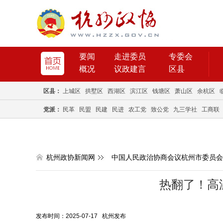
要闻
走进委员
专委会
概况
议政建言
区县
区县：
上城区
拱墅区
西湖区
滨江区
钱塘区
萧山区
余杭区
党派：
民革
民盟
民建
民进
农工党
致公党
九三学社
工商联
杭州政协新闻网
中国人民政治协商会议杭州市委员会
热翻了！高
发布时间：2025-07-17 杭州发布