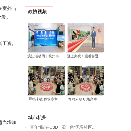
在室外与
政协视频
计发。
者工资。
滨江活动周｜杭州市 ...
登上央视！跟着鲁迅 ...
蝉鸣未歇 职场序章 ...
蝉鸣未歇 职场序章 ...
城市杭州
适当增加
青年“黏”在CBD：盈丰的“无界社区...