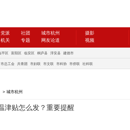
党派
社团
城市杭州
摄影
机关
专题
网友论道
视频
临平区
富阳区
临安区
桐庐县
淳安县
建德市
市总工会
共青团
市妇联
市文联
市科协
市侨联
社科联
>
城市杭州
温津贴怎么发？重要提醒