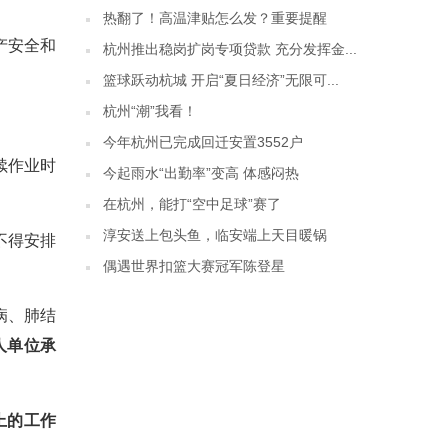
热翻了！高温津贴怎么发？重要提醒
产安全和
杭州推出稳岗扩岗专项贷款 充分发挥金...
篮球跃动杭城 开启“夏日经济”无限可...
杭州“潮”我看！
今年杭州已完成回迁安置3552户
续作业时
今起雨水“出勤率”变高 体感闷热
在杭州，能打“空中足球”赛了
淳安送上包头鱼，临安端上天目暖锅
不得安排
偶遇世界扣篮大赛冠军陈登星
病、肺结
人单位承
上的工作