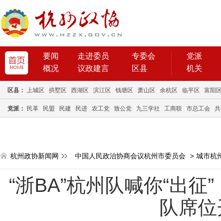
要闻
走进委员
专委会
党派
概况
议政建言
区县
机关
区县：
上城区
拱墅区
西湖区
滨江区
钱塘区
萧山区
余杭区
临平区
富阳
党派：
民革
民盟
民建
民进
农工党
致公党
九三学社
工商联
市总工会
共
杭州政协新闻网
中国人民政治协商会议杭州市委员会
>
城市杭
“浙BA”杭州队喊你“出征
队席位