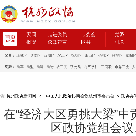
要闻
走进委员
专委会
党派
概况
议政建言
区县
机关
区县：
上城区
拱墅区
西湖区
滨江区
钱塘区
萧山区
余杭区
临平区
富阳
党派：
民革
民盟
民建
民进
农工党
致公党
九三学社
工商联
市总工会
共
杭州政协新闻网
中国人民政治协商会议杭州市委员会
>
政协要
在“经济大区勇挑大梁”中
区政协党组会议