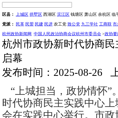
区县：
上城区
拱墅区
西湖区
滨江区
钱塘区
萧山区
余杭区
临
党派：
民革
民盟
民建
民进
农工党
致公党
九三学社
工商联
市
杭州政协新闻网
中国人民政治协商会议杭州市委员会
>
政协要
杭州市政协新时代协商民
启幕
发布时间：2025-08-26
“上城担当，政协情怀”
时代协商民主实践中心上
会在实践中心举行。市政