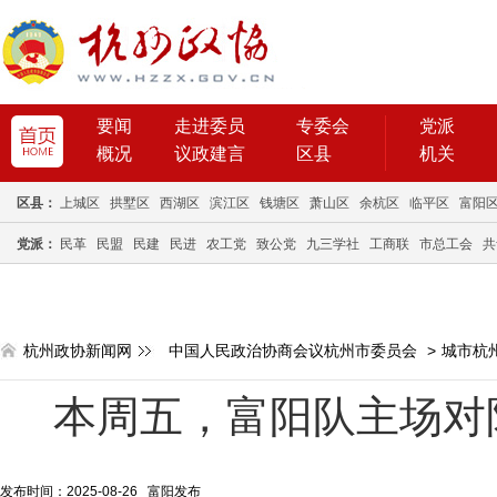
要闻
走进委员
专委会
党派
概况
议政建言
区县
机关
区县：
上城区
拱墅区
西湖区
滨江区
钱塘区
萧山区
余杭区
临平区
富阳
党派：
民革
民盟
民建
民进
农工党
致公党
九三学社
工商联
市总工会
共
杭州政协新闻网
中国人民政治协商会议杭州市委员会
>
城市杭
本周五，富阳队主场对
发布时间：2025-08-26 富阳发布