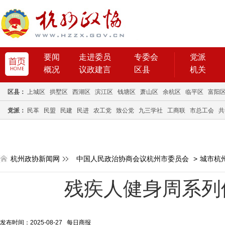
要闻
走进委员
专委会
党派
概况
议政建言
区县
机关
区县：
上城区
拱墅区
西湖区
滨江区
钱塘区
萧山区
余杭区
临平区
富阳
党派：
民革
民盟
民建
民进
农工党
致公党
九三学社
工商联
市总工会
共
杭州政协新闻网
中国人民政治协商会议杭州市委员会
>
城市杭
残疾人健身周系列
发布时间：2025-08-27 每日商报