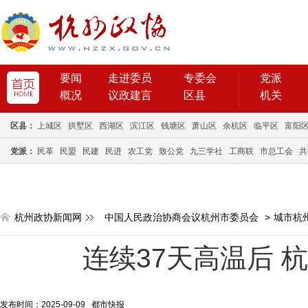
要闻
走进委员
专委会
党派
概况
议政建言
区县
机关
区县：
上城区
拱墅区
西湖区
滨江区
钱塘区
萧山区
余杭区
临平区
富阳
党派：
民革
民盟
民建
民进
农工党
致公党
九三学社
工商联
市总工会
共
杭州政协新闻网
中国人民政治协商会议杭州市委员会
>
城市杭
连续37天高温后 
发布时间：2025-09-09 都市快报