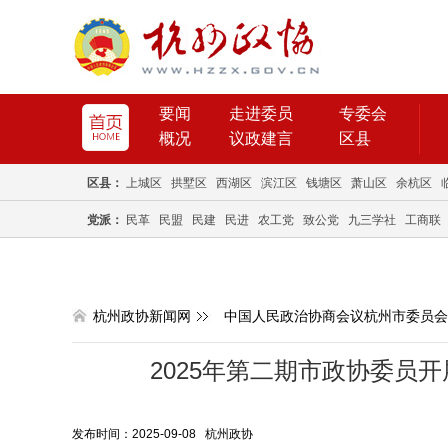
要闻
走进委员
专委会
概况
议政建言
区县
区县：
上城区
拱墅区
西湖区
滨江区
钱塘区
萧山区
余杭区
党派：
民革
民盟
民建
民进
农工党
致公党
九三学社
工商联
杭州政协新闻网
中国人民政治协商会议杭州市委员会
2025年第二期市政协委员
发布时间：2025-09-08 杭州政协