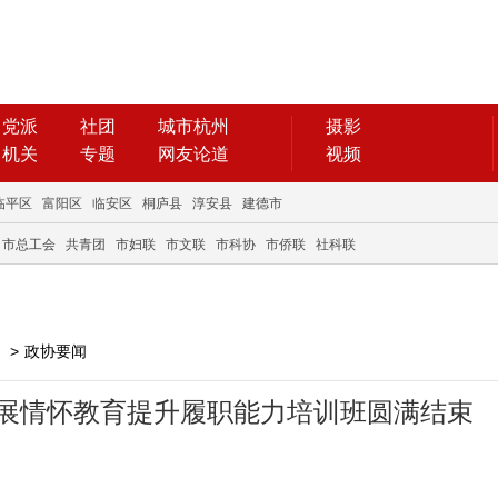
党派
社团
城市杭州
摄影
机关
专题
网友论道
视频
临平区
富阳区
临安区
桐庐县
淳安县
建德市
市总工会
共青团
市妇联
市文联
市科协
市侨联
社科联
>
政协要闻
开展情怀教育提升履职能力培训班圆满结束