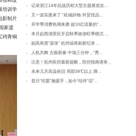
加强和改
记录浙江14年抗战历程大型主题展览在...
展培训学
又一波实惠来了 “杭城好物·外贸优品...
电影制片
开学季消费热潮来袭 超10亿流量的“...
国家遗
本月起西湖景区开启秋季旅游旺季模式 ...
宝鸡青铜
副高再度“嚣张” 杭州或将刷新纪录 ...
人机共舞 古曲新奏 中场三分钟，“秀...
注意！杭州疾控最新提醒，防控指南请务...
未来几天高温依旧 局部39℃以上 降...
昔日“结盟”施援手，如今“结伴”话“...