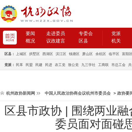
要闻
走进委员
专委会
党派
概况
议政建言
区县
机关
区县：
上城区
拱墅区
西湖区
滨江区
钱塘区
萧山区
余杭区
临平区
富阳
党派：
民革
民盟
民建
民进
农工党
致公党
九三学社
工商联
市总工会
共
杭州政协新闻网
中国人民政治协商会议杭州市委员会
>
政协要
区县市政协 | 围绕两业
委员面对面碰