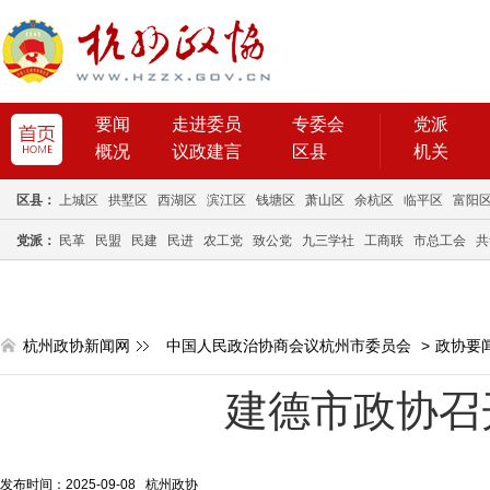
要闻
走进委员
专委会
党派
概况
议政建言
区县
机关
区县：
上城区
拱墅区
西湖区
滨江区
钱塘区
萧山区
余杭区
临平区
富阳
党派：
民革
民盟
民建
民进
农工党
致公党
九三学社
工商联
市总工会
共
杭州政协新闻网
中国人民政治协商会议杭州市委员会
>
政协要
建德市政协召
发布时间：2025-09-08 杭州政协