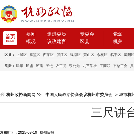
要闻
走进委员
专委会
党派
概况
议政建言
区县
机关
区县：
上城区
拱墅区
西湖区
滨江区
钱塘区
萧山区
余杭区
临平区
富阳
党派：
民革
民盟
民建
民进
农工党
致公党
九三学社
工商联
市总工会
共
杭州政协新闻网
中国人民政治协商会议杭州市委员会
>
城市杭
三尺讲
发布时间：2025-09-10 杭州日报