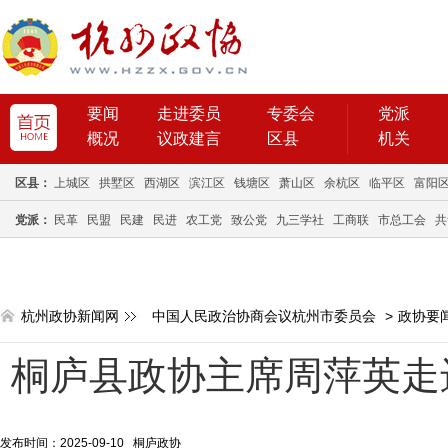
要闻
走进委员
专委会
党派
概况
议政建言
区县
机关
区县：
上城区
拱墅区
西湖区
滨江区
钱塘区
萧山区
余杭区
临平区
富阳
党派：
民革
民盟
民建
民进
农工党
致公党
九三学社
工商联
市总工会
共
杭州政协新闻网
中国人民政治协商会议杭州市委员会
>
政协要
桐庐县政协主席周萍英走
发布时间：2025-09-10 桐庐政协