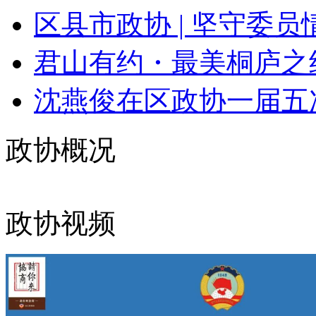
区县市政协 | 坚守委员情
君山有约・最美桐庐之约
沈燕俊在区政协一届五次
政协概况
政协视频