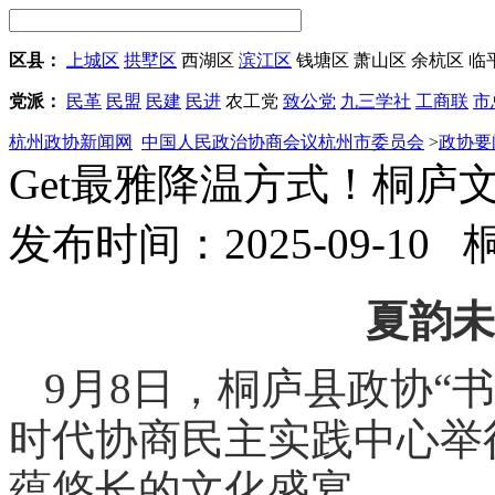
区县：
上城区
拱墅区
西湖区
滨江区
钱塘区
萧山区
余杭区
临
党派：
民革
民盟
民建
民进
农工党
致公党
九三学社
工商联
市
杭州政协新闻网
中国人民政治协商会议杭州市委员会
>
政协要
Get最雅降温方式！桐庐文
发布时间：2025-09-10
夏韵未
9月8日，桐庐县政协“
时代协商民主实践中心举
蕴悠长的文化盛宴。