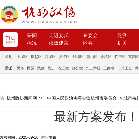
要闻
走进委员
专委会
党派
概况
议政建言
区县
机关
区县：
上城区
拱墅区
西湖区
滨江区
钱塘区
萧山区
余杭区
临平区
富阳
党派：
民革
民盟
民建
民进
农工党
致公党
九三学社
工商联
市总工会
共
杭州政协新闻网
中国人民政治协商会议杭州市委员会
>
城市杭
最新方案发布！
发布时间：2025-09-10 杭州发布