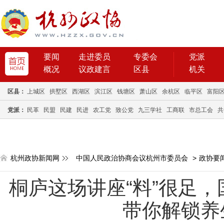
要闻
走进委员
专委会
党派
概况
议政建言
区县
机关
区县：
上城区
拱墅区
西湖区
滨江区
钱塘区
萧山区
余杭区
临平区
富阳
党派：
民革
民盟
民建
民进
农工党
致公党
九三学社
工商联
市总工会
共
杭州政协新闻网
中国人民政治协商会议杭州市委员会
>
政协要
桐庐这场讲座“料”很足
带你解锁养