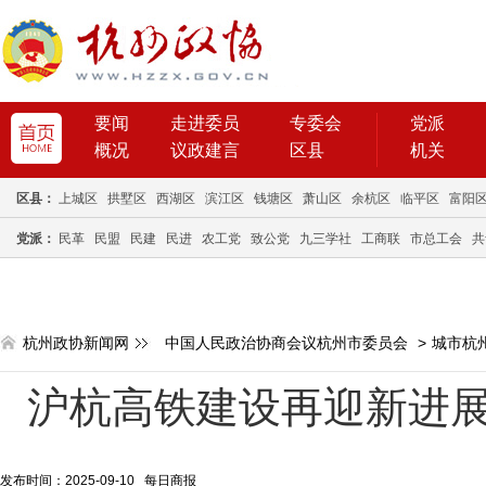
要闻
走进委员
专委会
党派
概况
议政建言
区县
机关
区县：
上城区
拱墅区
西湖区
滨江区
钱塘区
萧山区
余杭区
临平区
富阳
党派：
民革
民盟
民建
民进
农工党
致公党
九三学社
工商联
市总工会
共
杭州政协新闻网
中国人民政治协商会议杭州市委员会
>
城市杭
沪杭高铁建设再迎新进展
发布时间：2025-09-10 每日商报