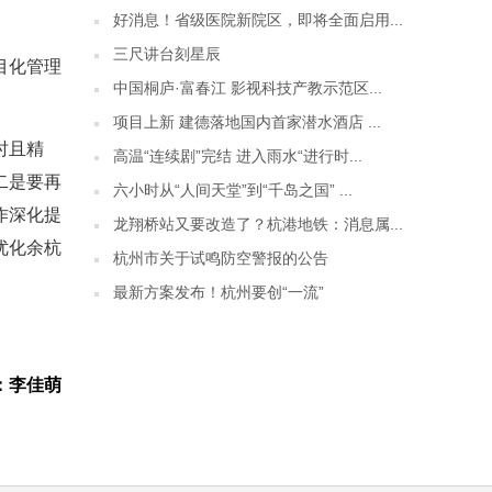
好消息！省级医院新院区，即将全面启用...
三尺讲台刻星辰
目化管理
中国桐庐·富春江 影视科技产教示范区...
项目上新 建德落地国内首家潜水酒店 ...
时且精
高温“连续剧”完结 进入雨水“进行时...
二是要再
六小时从“人间天堂”到“千岛之国” ...
作深化提
龙翔桥站又要改造了？杭港地铁：消息属...
优化余杭
杭州市关于试鸣防空警报的公告
最新方案发布！杭州要创“一流”
：李佳萌