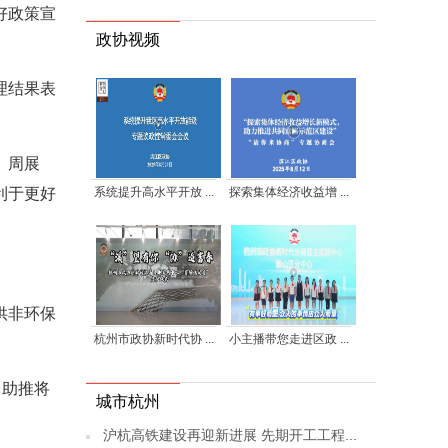
好政策宣
政协视频
理结果表
。周展
系统提升高水平开放 ...
探索集体经济收益增 ...
利于更好
供非环保
杭州市政协新时代协 ...
小主播带您走进区政 ...
，助推将
城市杭州
沪杭高铁建设再迎新进展 先期开工工程...