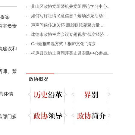
萧山区政协党组暨机关党组理论学习中心...
如何写好社情民意信息？这场沙龙活动“...
协提案
声声问候传递关怀 殷殷嘱托凝聚力量 ...
科室负责
建德市政协主席会议专题视察“低空经济...
Get最雅降温方式！桐庐文化 “清凉...
纳建议和
桐庐县政协主席周萍英走进实践中心参加...
药师、禁
政协概况
具体情
跨部门多