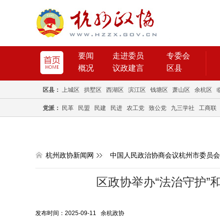
要闻
走进委员
专委会
概况
议政建言
区县
区县：
上城区
拱墅区
西湖区
滨江区
钱塘区
萧山区
余杭区
党派：
民革
民盟
民建
民进
农工党
致公党
九三学社
工商联
杭州政协新闻网
中国人民政治协商会议杭州市委员会
区政协举办“法治守护”
发布时间：2025-09-11 余杭政协