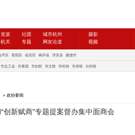
党派
社团
城市杭州
摄影
机关
专题
网友论道
视频
临平区
富阳区
临安区
桐庐县
淳安县
建德市
市总工会
共青团
市妇联
市文联
市科协
市侨联
社科联
>
政协要闻
和“创新赋商”专题提案督办集中面商会