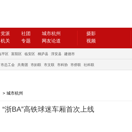
党派
社团
城市杭州
摄影
机关
专题
网友论道
视频
临平区
富阳区
临安区
桐庐县
淳安县
建德市
市总工会
共青团
市妇联
市文联
市科协
市侨联
社科联
>
城市杭州
 “浙BA”高铁球迷车厢首次上线