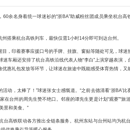
出，60余名身着统一球迷衫的“浙BA”助威粉丝团成员乘坐杭台高
从杭州搭乘杭台高铁列车，最快仅需1小时14分即可到达台州。
派醒目，印着赛事应援口号的手牌、挂旗、窗贴等随处可见，球迷
球迷车厢还安排了杭台高铁沿线代表人物“李白”上演穿越表演，
旅优惠礼包发放等环节，让球迷在旅途中既能感受体育热情，又
的活动，太棒了！”球迷张女士感慨道。“之前去德清看‘浙BA’比
家在台州的周先生赞不绝口。邻座的谭先生更是计划“观赛”“旅游
美景和美食。”
杭台高铁联动各方推出全链条服务。杭州东站与台州站均为杭台
并提供换乘引导等暖心服务。