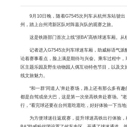
9月10日晚，随着G7545次列车从杭州东站驶
州，踏上台州湾新区队对阵嘉兴队的观赛之旅。
这是铁路部门首次上线“浙BA”高铁球迷车厢。
记者进入G7545次列车球迷车厢，助威标语气
论着赛事看点，脸上满是期待与兴奋。乘车过程中，
区主题乐园及野生动物园人偶互动特色节目，以及文
线文旅魅力。
“和一群‘同道人’奔赴赛场，路上还有那么多有趣
都是自驾或坐大巴，这是第一次坐高铁奔赴赛场。”老
行，“看完球还要在台州逛吃逛吃，好好体验一下当地
为方便球迷往返观赛，提升球迷高铁出行体验，
BA”助威粉丝团设置了候车专区，开通了球迷通道，