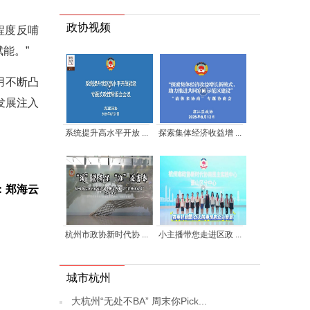
政协视频
程度反哺
能。”
用不断凸
发展注入
系统提升高水平开放 ...
探索集体经济收益增 ...
：郑海云
杭州市政协新时代协 ...
小主播带您走进区政 ...
城市杭州
大杭州“无处不BA” 周末你Pick...