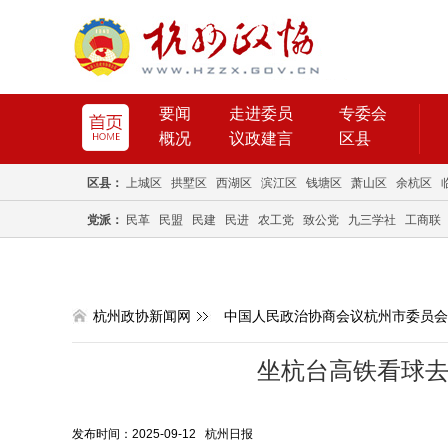
要闻
走进委员
专委会
概况
议政建言
区县
区县：
上城区
拱墅区
西湖区
滨江区
钱塘区
萧山区
余杭区
党派：
民革
民盟
民建
民进
农工党
致公党
九三学社
工商联
杭州政协新闻网
中国人民政治协商会议杭州市委员会
坐杭台高铁看球去
发布时间：2025-09-12 杭州日报