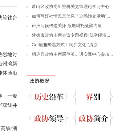
萧山区政协党组暨机关党组理论学习中心...
如何写好社情民意信息？这场沙龙活动“...
铁前往台
声声问候传递关怀 殷殷嘱托凝聚力量 ...
建德市政协主席会议专题视察“低空经济...
Get最雅降温方式！桐庐文化 “清凉...
桐庐县政协主席周萍英走进实践中心参加...
热烈地讨
台州湾新
能体验沿
政协概况
赛，一般
”双线并
高铁“浙