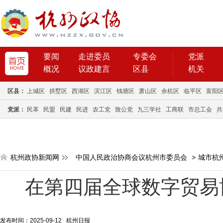
要闻
走进委员
专委会
党派
概况
议政建言
区县
机关
区县：
上城区
拱墅区
西湖区
滨江区
钱塘区
萧山区
余杭区
临平区
富阳
党派：
民革
民盟
民建
民进
农工党
致公党
九三学社
工商联
市总工会
共
杭州政协新闻网
中国人民政治协商会议杭州市委员会
>
城市杭
在第四届全球数字贸易
发布时间：2025-09-12 杭州日报