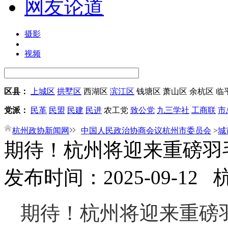
网友论道
摄影
视频
区县：
上城区
拱墅区
西湖区
滨江区
钱塘区
萧山区
余杭区
临
党派：
民革
民盟
民建
民进
农工党
致公党
九三学社
工商联
市
杭州政协新闻网
中国人民政治协商会议杭州市委员会
>
城
期待！杭州将迎来重磅羽
发布时间：2025-09-12
期待！杭州将迎来重磅