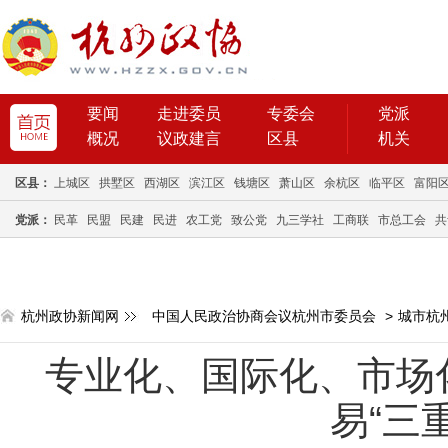
要闻
走进委员
专委会
党派
概况
议政建言
区县
机关
区县：
上城区
拱墅区
西湖区
滨江区
钱塘区
萧山区
余杭区
临平区
富阳
党派：
民革
民盟
民建
民进
农工党
致公党
九三学社
工商联
市总工会
共
杭州政协新闻网
中国人民政治协商会议杭州市委员会
>
城市杭
专业化、国际化、市场
易“三