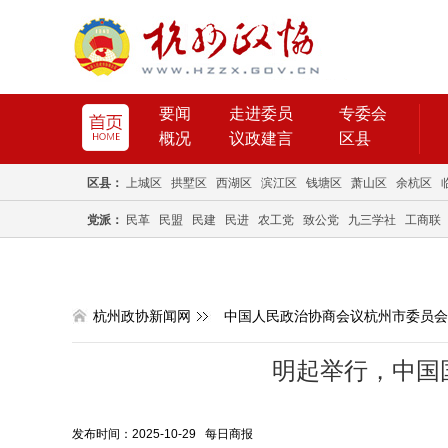
要闻
走进委员
专委会
概况
议政建言
区县
区县：
上城区
拱墅区
西湖区
滨江区
钱塘区
萧山区
余杭区
党派：
民革
民盟
民建
民进
农工党
致公党
九三学社
工商联
杭州政协新闻网
中国人民政治协商会议杭州市委员会
明起举行，中国
发布时间：2025-10-29 每日商报