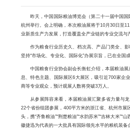
昨天，中国国际粮油博览会（第二十一届中国国
杭州举行。会上明确，本次粮油展将于10月30日至1
业新质生产力发展，打造覆盖全产业链的专业交流与
作为粮食行业历史久、档次高、产品门类全、影
坚持“市场化、专业化、国际化”办展宗旨，已在全国
中国粮食行业协会副会长衡虹介绍，本届粮油展
息、特色主题、国际展区6大展区，吸引近700家
商等专业观众，预计观展人数将突破3万人。
从参展阵容来看，本届粮油展汇聚多省力量与龙
22个省份组团参展，400平方米的浙江省、杭州市
头，携“齐鲁粮油”“荆楚粮油”“水韵苏米”“吉林大米
徽捷迅为代表的一大批具有国际领先水平的粮机装备