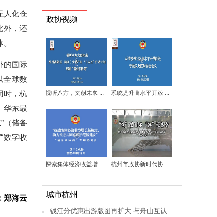
无人化仓
政协视频
此外，还
体。
外的国际
以全球数
视听八方，文创未来 ...
系统提升高水平开放 ...
同时，杭
、华东最
”（储备
“数字收
探索集体经济收益增 ...
杭州市政协新时代协 ...
城市杭州
：郑海云
钱江分优惠出游版图再扩大 与舟山互认...