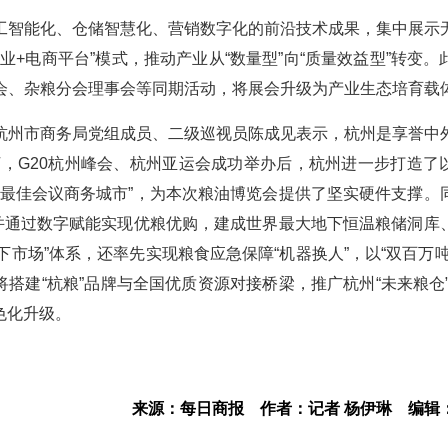
工智能化、仓储智慧化、营销数字化的前沿技术成果，集中展示
业+电商平台”模式，推动产业从“数量型”向“质量效益型”转变。
会、杂粮分会理事会等同期活动，将展会升级为产业生态培育载
杭州市商务局党组成员、二级巡视员陈成见表示，杭州是享誉中
河，G20杭州峰会、杭州亚运会成功举办后，杭州进一步打造了
国最佳会议商务城市”，为本次粮油博览会提供了坚实硬件支撑。
，并通过数字赋能实现优粮优购，建成世界最大地下恒温粮储洞库
线下市场”体系，还率先实现粮食应急保障“机器换人”，以“双百万吨
搭建“杭粮”品牌与全国优质资源对接桥梁，推广杭州“未来粮仓”
色化升级。
来源：每日商报
作者：记者 杨伊琳
编辑