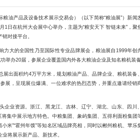
际粮油产品及设备技术展示交易会）（以下简称“粮油展”）新闻
1月1日在杭州大会展中心举办，主题为“粮安天下 智链未来”，聚
产销对接平台。
响力大的全国性乃至国际性专业品牌展会，粮油展自1999年创
成功举办20届，参展企业覆盖国内外各大粮油企业及知名粮机装
总展出面积约4万平方米，规划粮油产品、品牌企业、粮机装备
企业参展，呈现展位爆满、一位难求的热烈态势，并重点邀请经销
头企业资源。浙江、黑龙江、吉林、辽宁、湖北、山东、四川
展区将集中展示地方特色。中粮集团、象屿集团、五得利面粉集团
”“山西小米”“霍州年馍”等知名区域品牌亮相，同时以郴州粮机、苹
企业将展示新产品、新技术。