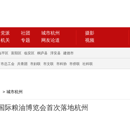
党派
社团
城市杭州
摄影
机关
专题
网友论道
视频
临平区
富阳区
临安区
桐庐县
淳安县
建德市
市总工会
共青团
市妇联
市文联
市科协
市侨联
社科联
>
城市杭州
国际粮油博览会首次落地杭州