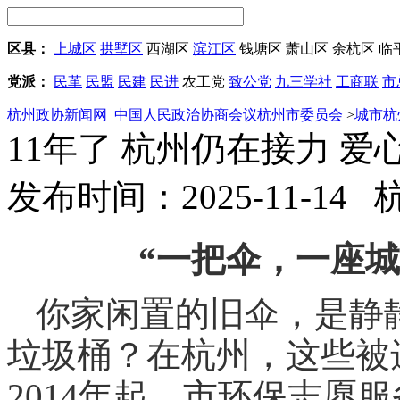
区县：
上城区
拱墅区
西湖区
滨江区
钱塘区
萧山区
余杭区
临
党派：
民革
民盟
民建
民进
农工党
致公党
九三学社
工商联
市
杭州政协新闻网
中国人民政治协商会议杭州市委员会
>
城市杭
11年了 杭州仍在接力 
发布时间：2025-11-14
“一把伞，一座
你家闲置的旧伞，是静
垃圾桶？在杭州，这些被
2014年起，市环保志愿