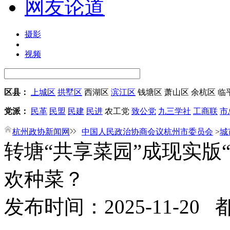
网友论道
摄影
视频
区县：
上城区
拱墅区
西湖区
滨江区
钱塘区
萧山区
余杭区
临
党派：
民革
民盟
民建
民进
农工党
致公党
九三学社
工商联
市
杭州政协新闻网
中国人民政治协商会议杭州市委员会
>
城
转塘“共享菜园”成现实版
欢种菜？
发布时间：2025-11-20