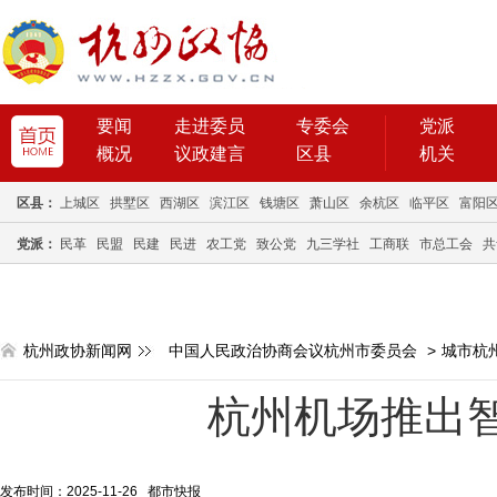
要闻
走进委员
专委会
党派
概况
议政建言
区县
机关
区县：
上城区
拱墅区
西湖区
滨江区
钱塘区
萧山区
余杭区
临平区
富阳
党派：
民革
民盟
民建
民进
农工党
致公党
九三学社
工商联
市总工会
共
杭州政协新闻网
中国人民政治协商会议杭州市委员会
>
城市杭
杭州机场推出
发布时间：2025-11-26 都市快报