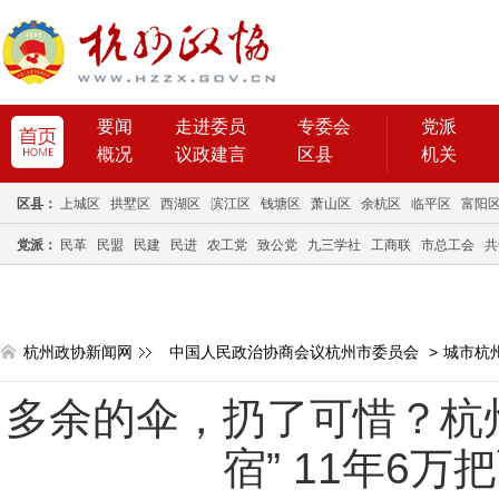
要闻
走进委员
专委会
党派
概况
议政建言
区县
机关
区县：
上城区
拱墅区
西湖区
滨江区
钱塘区
萧山区
余杭区
临平区
富阳
党派：
民革
民盟
民建
民进
农工党
致公党
九三学社
工商联
市总工会
共
杭州政协新闻网
中国人民政治协商会议杭州市委员会
>
城市杭
多余的伞，扔了可惜？杭
宿” 11年6