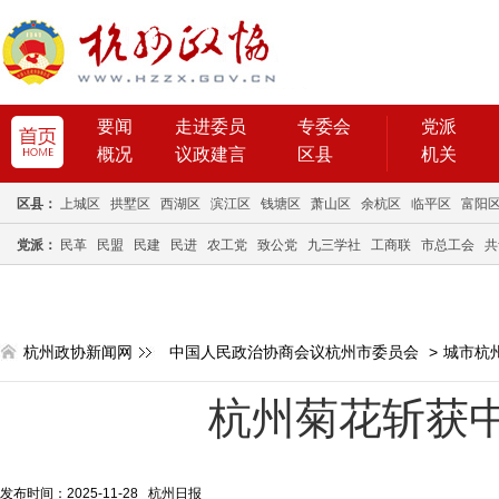
要闻
走进委员
专委会
党派
概况
议政建言
区县
机关
区县：
上城区
拱墅区
西湖区
滨江区
钱塘区
萧山区
余杭区
临平区
富阳
党派：
民革
民盟
民建
民进
农工党
致公党
九三学社
工商联
市总工会
共
杭州政协新闻网
中国人民政治协商会议杭州市委员会
>
城市杭
杭州菊花斩获
发布时间：2025-11-28 杭州日报