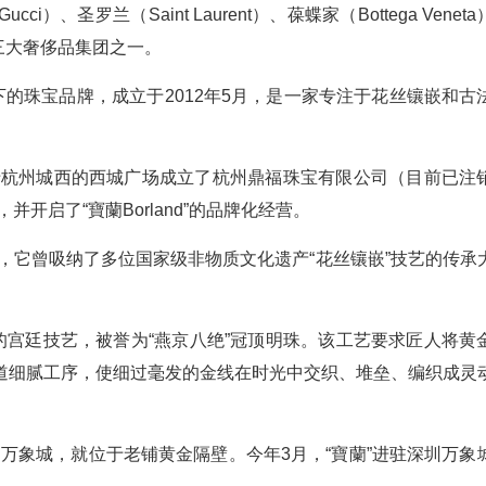
、圣罗兰（Saint Laurent）、葆蝶家（Bottega Venet
全球三大奢侈品集团之一。
下的珠宝品牌，成立于2012年5月，是一家专注于花丝镶嵌和古
位于杭州城西的西城广场成立了杭州鼎福珠宝有限公司（目前已注
开启了“寶蘭Borland”的品牌化经营。
前，它曾吸纳了多位国家级非物质文化遗产“花丝镶嵌”技艺的传承
的宫廷技艺，被誉为“燕京八绝”冠顶明珠。该工艺要求匠人将黄
道细腻工序，使细过毫发的金线在时光中交织、堆垒、编织成灵
州万象城，就位于老铺黄金隔壁。今年3月，“寶蘭”进驻深圳万象