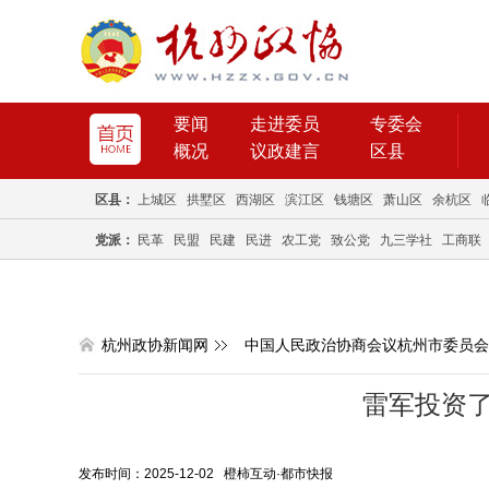
要闻
走进委员
专委会
概况
议政建言
区县
区县：
上城区
拱墅区
西湖区
滨江区
钱塘区
萧山区
余杭区
党派：
民革
民盟
民建
民进
农工党
致公党
九三学社
工商联
杭州政协新闻网
中国人民政治协商会议杭州市委员会
雷军投资
发布时间：2025-12-02 橙柿互动·都市快报