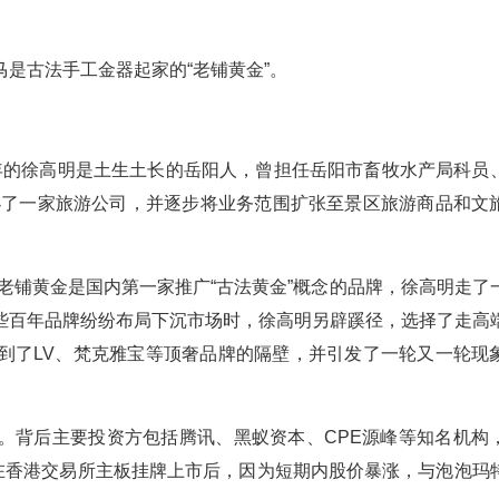
是古法手工金器起家的“老铺黄金”。
64年的徐高明是土生土长的岳阳人，曾担任岳阳市畜牧水产局科员
创办了一家旅游公司，并逐步将业务范围扩张至景区旅游商品和文
。老铺黄金是国内第一家推广“古法黄金”概念的品牌，徐高明走了
些百年品牌纷纷布局下沉市场时，徐高明另辟蹊径，选择了走高
到了LV、梵克雅宝等顶奢品牌的隔壁，并引发了一轮又一轮现
。背后主要投资方包括腾讯、黑蚁资本、CPE源峰等知名机构
日在香港交易所主板挂牌上市后，因为短期内股价暴涨，与泡泡玛