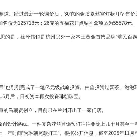
赛道。经过最新一轮调价后，30克的金质累丝宫灯状耳坠售价为6
价为125718元；26克的五福花开点钻香盒项坠为55578元。
思的是，徐泽伟也是杭州另外一家本土黄金首饰品牌“航民百泰
珠宝”也刚刚完成了一笔亿元级战略投资。由曾投资过喜茶、泡泡
年6月后，日初资本再次投资琳朝珠宝。
出身的马朝贤创立，目前只在兰州开出了一家门店。
原创设计路线。一件复杂花丝首饰预订往往要等上几个月甚至一
年时间“为琳朝尾款打工”。根据公开信息，截至2025年11月