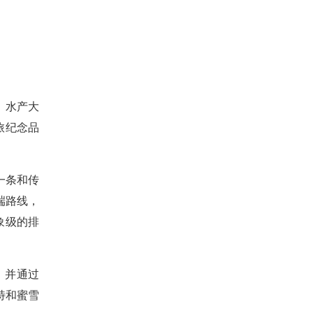
、水产大
旅纪念品
一条和传
端路线，
象级的排
，并通过
特和蜜雪