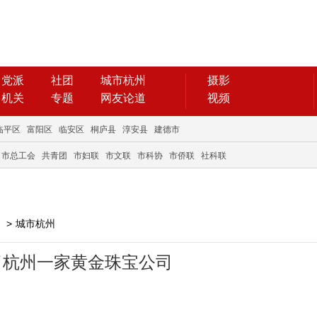
党派
社团
城市杭州
摄影
机关
专题
网友论道
视频
临平区
富阳区
临安区
桐庐县
淳安县
建德市
市总工会
共青团
市妇联
市文联
市科协
市侨联
社科联
>
城市杭州
了杭州一家黄金珠宝公司