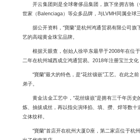
开云集团则是全球奢侈品集团，旗下坐拥古驰（Gucci）
世家（Balenciaga）等众多品牌，与LVMH同属
据公开资料，“寶蘭”是杭州鸿通贸易有限公司旗
艺的高端黄金珠宝品牌。
根据天眼查，创始人徐毕东最早于2008年在
二年在杭州城西成立鸿通贸易。2018年注册宝兰文化，并
“寶蘭”最大的特色，是“花丝镶嵌”工艺。在此之
弟子。
黄金法金工艺中，“花丝镶嵌”是拥有三千年历史
炼、抽拔成丝，再以指尖演绎掐、填、攒、焊等数十
立体纹样。
“寶蘭”首店开在杭州大厦D座，第二家店位于杭