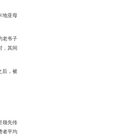
卡地亚母
父的老爷子
时，其间
i之后，被
至领先传
费者平均