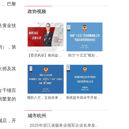
a）、巴黎
政协视频
法黄金技
销），第
【委员风采】秦高益 ...
助力“十五五”规划 ...
大师及其
金千锤百
视听八方，文创未来 ...
系统提升高水平开放 ...
动繁复的
城市杭州
城店，开
2025年浙江省服务业领军企业名单发...