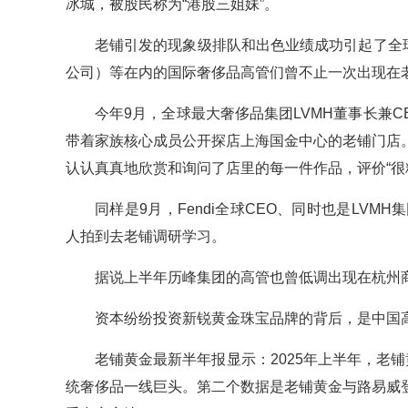
冰城，被股民称为“港股三姐妹”。
老铺引发的现象级排队和出色业绩成功引起了全
公司）等在内的国际奢侈品高管们曾不止一次出现在
今年9月，全球最大奢侈品集团LVMH董事长兼CEO
带着家族核心成员公开探店上海国金中心的老铺门店
认认真真地欣赏和询问了店里的每一件作品，评价“很
同样是9月，Fendi全球CEO、同时也是LVMH集
人拍到去老铺调研学习。
据说上半年历峰集团的高管也曾低调出现在杭州
资本纷纷投资新锐黄金珠宝品牌的背后，是中国
老铺黄金最新半年报显示：2025年上半年，老
统奢侈品一线巨头。第二个数据是老铺黄金与路易威