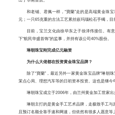
出了华南首店。
和老铺、君佩一样，“寶蘭”走的是高端黄金珠宝
元；一只65克重的古法工艺累丝嵌玛瑙松石手镯，目前售
目前，宝兰文化由徐毕东之子徐泽伟接任。有意
下“航民华盛首饰”的监事，并持有该公司40%股份。
琳朝珠宝刚完成亿元融资
为什么大佬都在投资黄金珠宝品牌？
除了“寶蘭”，最近另外一家黄金珠宝品牌“琳朝
茉点心局、理想汽车等的日初资本投资。这也是继今
琳朝珠宝成立于2006年，由兰州黄金加工世家
琳朝主打的是黄金手工艺术品牌，走极致手工与
且预订名额全靠手速和网速，但依然有很多人愿意等上一