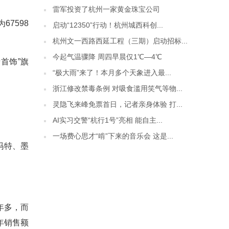
雷军投资了杭州一家黄金珠宝公司
7598
启动“12350”行动！杭州城西科创...
杭州文一西路西延工程（三期）启动招标...
今起气温骤降 周四早晨仅1℃—4℃
首饰”旗
​“极大雨”来了！本月多个天象进入最...
浙江修改禁毒条例 对吸食滥用笑气等物...
灵隐飞来峰免票首日，记者亲身体验 打...
AI实习交警“杭行1号”亮相 能自主...
一场费心思才“啃”下来的音乐会 这是...
玛特、墨
年多，而
年销售额