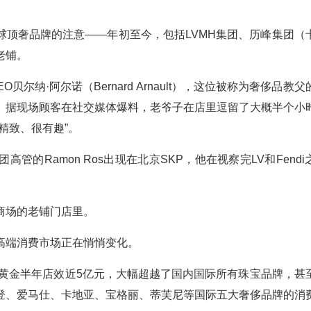
球顶奢品牌的注意——年初至今，包括LVMH集团、历峰集团（
老铺。
贝尔纳·阿尔诺（Bernard Arnault），这位被称为奢侈品教
。据现场顾客在社交媒体爆料，老爷子在店里逗留了大概半个小
精致、很有趣”。
团高管的Ramon Ros‌出现在北京SKP，他在视察完LV和Fend
商场的老铺门店里。
高端消费市场正在悄悄变化。
铺黄金半年店效近5亿元，大幅超越了国内国际所有珠宝品牌，甚
登、爱马仕、卡地亚、宝格丽、蒂芙尼等国际五大奢侈品牌的消