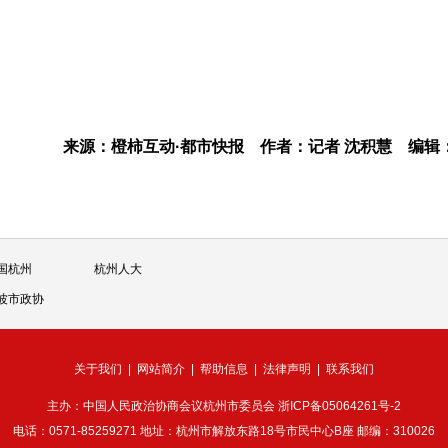
来源：橙柿互动·都市快报
作者：记者 沈积慧
编辑
国杭州
杭州人大
波市政协
关于我们
|
网站简介
|
帮助信息
|
法律声明
|
联系我们
主办：中国人民政治协商会议杭州市委员会
浙ICP备05064261号-2
电话：0571-85259271 地址：杭州市解放东路18号市民中心B座 邮编：310026