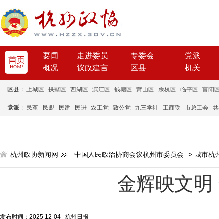
要闻
走进委员
专委会
党派
概况
议政建言
区县
机关
区县：
上城区
拱墅区
西湖区
滨江区
钱塘区
萧山区
余杭区
临平区
富阳
党派：
民革
民盟
民建
民进
农工党
致公党
九三学社
工商联
市总工会
共
杭州政协新闻网
中国人民政治协商会议杭州市委员会
>
城市杭
金辉映文明
发布时间：2025-12-04 杭州日报