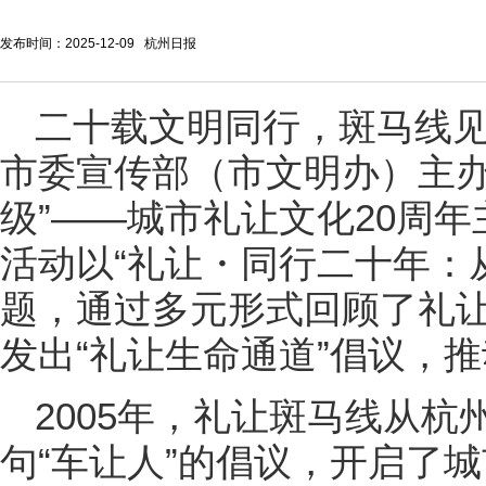
发布时间：2025-12-09 杭州日报
二十载文明同行，斑马线见
市委宣传部（市文明办）主办
级”——城市礼让文化20周
活动以“礼让・同行二十年：
题，通过多元形式回顾了礼
发出“礼让生命通道”倡议，
2005年，礼让斑马线从杭
句“车让人”的倡议，开启了