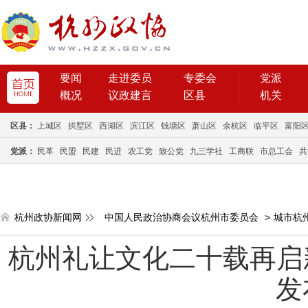
要闻
走进委员
专委会
党派
概况
议政建言
区县
机关
区县：
上城区
拱墅区
西湖区
滨江区
钱塘区
萧山区
余杭区
临平区
富阳
党派：
民革
民盟
民建
民进
农工党
致公党
九三学社
工商联
市总工会
共
杭州政协新闻网
中国人民政治协商会议杭州市委员会
>
城市杭
杭州礼让文化二十载再启新
发