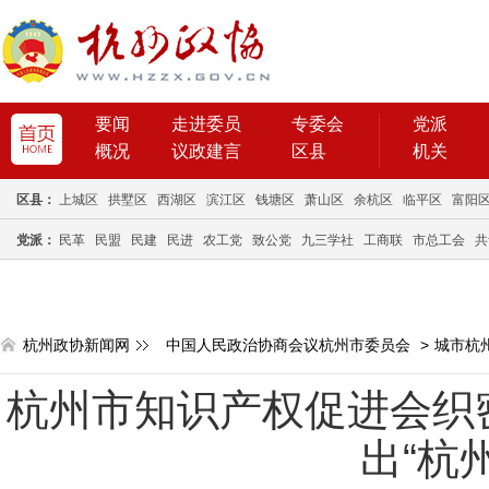
要闻
走进委员
专委会
党派
概况
议政建言
区县
机关
区县：
上城区
拱墅区
西湖区
滨江区
钱塘区
萧山区
余杭区
临平区
富阳
党派：
民革
民盟
民建
民进
农工党
致公党
九三学社
工商联
市总工会
共
杭州政协新闻网
中国人民政治协商会议杭州市委员会
>
城市杭
杭州市知识产权促进会织
出“杭